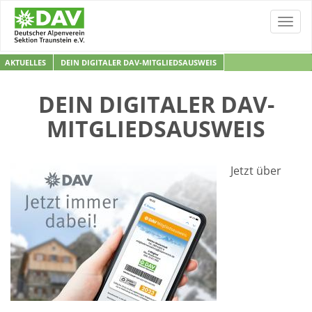
Navi
aktiv
Direkt
AKTUELLES
DEIN DIGITALER DAV-MITGLIEDSAUSWEIS
zum
Inhalt
DEIN DIGITALER DAV-
MITGLIEDSAUSWEIS
Jetzt über